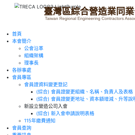
臺
灣
區
綜
合
營
造
業
同
業
Taiwan Regional Engineering Contractors Assoc
首頁
本會簡介
公會沿革
組織架構
理事長
各辦事處
會員專區
會員證資料變更登記
(綜合) 會員證變更組織、名稱、負責人及表格
(綜合) 會員證變更地址、資本額增減、升等說
新設立營造公司入會
(綜合) 新入會申請說明表格
115年繳費通知
會員查詢