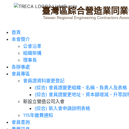
臺
灣
區
綜
合
營
造
業
同
業
Taiwan Regional Engineering Contractors Assoc
首頁
本會簡介
公會沿革
組織架構
理事長
各辦事處
會員專區
會員證資料變更登記
(綜合) 會員證變更組織、名稱、負責人及表格
(綜合) 會員證變更地址、資本額增減、升等說
新設立營造公司入會
(綜合) 新入會申請說明表格
115年繳費通知
會員查詢