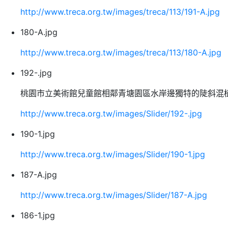
http://www.treca.org.tw/images/treca/113/191-A.jpg
180-A.jpg
http://www.treca.org.tw/images/treca/113/180-A.jpg
192-.jpg
桃園市立美術館兒童館相鄰青塘園區水岸邊獨特的陡斜混植
http://www.treca.org.tw/images/Slider/192-.jpg
190-1.jpg
http://www.treca.org.tw/images/Slider/190-1.jpg
187-A.jpg
http://www.treca.org.tw/images/Slider/187-A.jpg
186-1.jpg