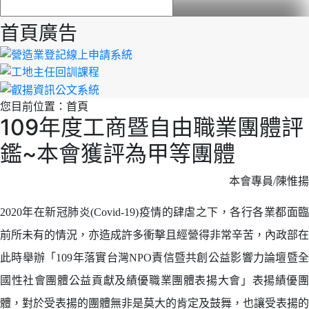
首頁廣告
您目前位置：
首頁
109年度工商暨自由職業團體評
鑑~本會獲評為甲等團體
本會專員/陳惟揚
2020
年在新冠肺炎(Covid-19)疫情的肆虐之下，各行各業都面臨
前所未有的情況，亦造成許多衝擊且經營得非常辛苦，內政部在
此時舉辦「109年落實台灣NPO責信暨共創公益影響力論壇暨全
國性社會團體公益貢獻及績優職業團體表揚大會」表揚績優團
體，對於受表揚的團體無非是莫大的肯定及鼓舞，也讓受表揚的