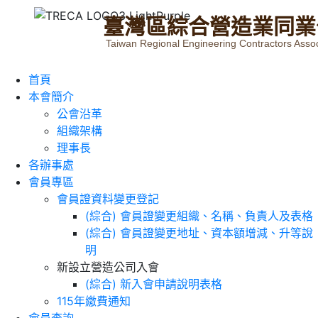
臺
灣
區
綜
合
營
造
業
同
業
Taiwan Regional Engineering Contractors Assoc
首頁
本會簡介
公會沿革
組織架構
理事長
各辦事處
會員專區
會員證資料變更登記
(綜合) 會員證變更組織、名稱、負責人及表格
(綜合) 會員證變更地址、資本額增減、升等說
明
新設立營造公司入會
(綜合) 新入會申請說明表格
115年繳費通知