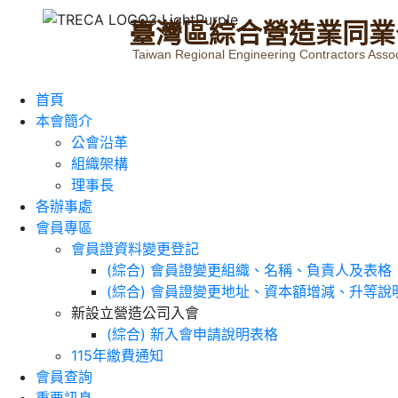
臺
灣
區
綜
合
營
造
業
同
業
Taiwan Regional Engineering Contractors Assoc
首頁
本會簡介
公會沿革
組織架構
理事長
各辦事處
會員專區
會員證資料變更登記
(綜合) 會員證變更組織、名稱、負責人及表格
(綜合) 會員證變更地址、資本額增減、升等說
新設立營造公司入會
(綜合) 新入會申請說明表格
115年繳費通知
會員查詢