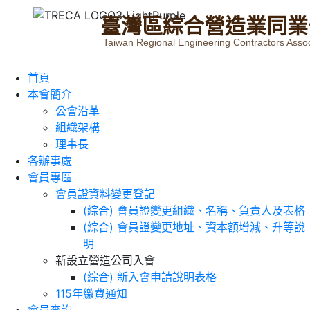
臺
灣
區
綜
合
營
造
業
同
業
Taiwan Regional Engineering Contractors Assoc
首頁
本會簡介
公會沿革
組織架構
理事長
各辦事處
會員專區
會員證資料變更登記
(綜合) 會員證變更組織、名稱、負責人及表格
(綜合) 會員證變更地址、資本額增減、升等說
明
新設立營造公司入會
(綜合) 新入會申請說明表格
115年繳費通知