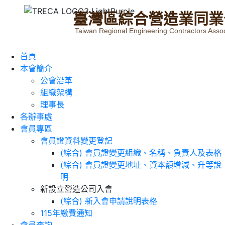
臺
灣
區
綜
合
營
造
業
同
業
Taiwan Regional Engineering Contractors Assoc
首頁
本會簡介
公會沿革
組織架構
理事長
各辦事處
會員專區
會員證資料變更登記
(綜合) 會員證變更組織、名稱、負責人及表格
(綜合) 會員證變更地址、資本額增減、升等說
明
新設立營造公司入會
(綜合) 新入會申請說明表格
115年繳費通知