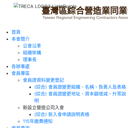
臺
灣
區
綜
合
營
造
業
同
業
Taiwan Regional Engineering Contractors Assoc
首頁
本會簡介
公會沿革
組織架構
理事長
各辦事處
會員專區
會員證資料變更登記
(綜合) 會員證變更組織、名稱、負責人及表格
(綜合) 會員證變更地址、資本額增減、升等說
明
新設立營造公司入會
(綜合) 新入會申請說明表格
115年繳費通知