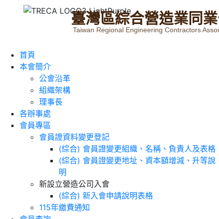
臺
灣
區
綜
合
營
造
業
同
業
Taiwan Regional Engineering Contractors Assoc
首頁
本會簡介
公會沿革
組織架構
理事長
各辦事處
會員專區
會員證資料變更登記
(綜合) 會員證變更組織、名稱、負責人及表格
(綜合) 會員證變更地址、資本額增減、升等說
明
新設立營造公司入會
(綜合) 新入會申請說明表格
115年繳費通知