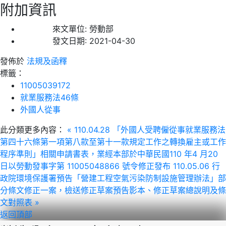
附加資訊
來文單位:
勞動部
發文日期:
2021-04-30
發佈於
法規及函釋
標籤：
11005039172
就業服務法46條
外國人從事
此分類更多內容：
« 110.04.28 「外國人受聘僱從事就業服務法
第四十六條第一項第八款至第十一款規定工作之轉換雇主或工作
程序準則」相關申請書表，業經本部於中華民國110 年4 月20
日以勞動發事字第 11005048866 號令修正發布
110.05.06 行
政院環境保護署預告「營建工程空氣污染防制設施管理辦法」部
分條文修正一案，檢送修正草案預告影本、修正草案總說明及條
文對照表 »
返回頂部