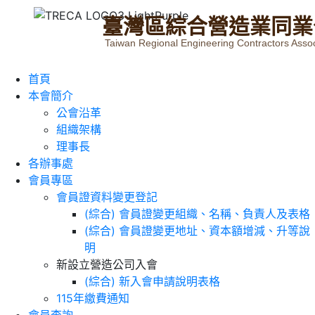
臺
灣
區
綜
合
營
造
業
同
業
Taiwan Regional Engineering Contractors Assoc
首頁
本會簡介
公會沿革
組織架構
理事長
各辦事處
會員專區
會員證資料變更登記
(綜合) 會員證變更組織、名稱、負責人及表格
(綜合) 會員證變更地址、資本額增減、升等說
明
新設立營造公司入會
(綜合) 新入會申請說明表格
115年繳費通知