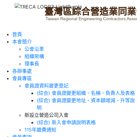
臺
灣
區
綜
合
營
造
業
同
業
Taiwan Regional Engineering Contractors Assoc
首頁
本會簡介
公會沿革
組織架構
理事長
各辦事處
會員專區
會員證資料變更登記
(綜合) 會員證變更組織、名稱、負責人及表格
(綜合) 會員證變更地址、資本額增減、升等說
明
新設立營造公司入會
(綜合) 新入會申請說明表格
115年繳費通知