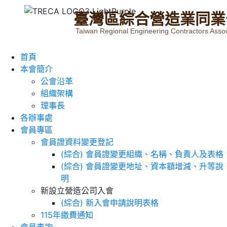
臺
灣
區
綜
合
營
造
業
同
業
Taiwan Regional Engineering Contractors Assoc
首頁
本會簡介
公會沿革
組織架構
理事長
各辦事處
會員專區
會員證資料變更登記
(綜合) 會員證變更組織、名稱、負責人及表格
(綜合) 會員證變更地址、資本額增減、升等說
明
新設立營造公司入會
(綜合) 新入會申請說明表格
115年繳費通知