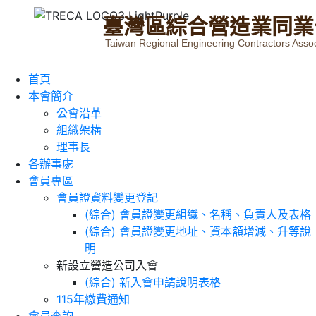
臺
灣
區
綜
合
營
造
業
同
業
Taiwan Regional Engineering Contractors Assoc
首頁
本會簡介
公會沿革
組織架構
理事長
各辦事處
會員專區
會員證資料變更登記
(綜合) 會員證變更組織、名稱、負責人及表格
(綜合) 會員證變更地址、資本額增減、升等說
明
新設立營造公司入會
(綜合) 新入會申請說明表格
115年繳費通知