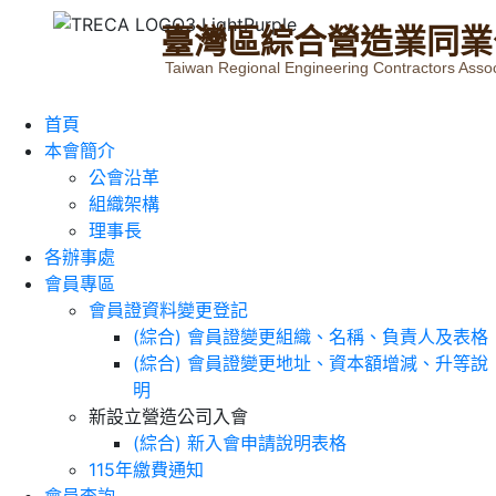
臺
灣
區
綜
合
營
造
業
同
業
Taiwan Regional Engineering Contractors Assoc
首頁
本會簡介
公會沿革
組織架構
理事長
各辦事處
會員專區
會員證資料變更登記
(綜合) 會員證變更組織、名稱、負責人及表格
(綜合) 會員證變更地址、資本額增減、升等說
明
新設立營造公司入會
(綜合) 新入會申請說明表格
115年繳費通知