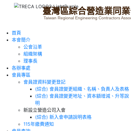
臺
灣
區
綜
合
營
造
業
同
業
Taiwan Regional Engineering Contractors Assoc
首頁
本會簡介
公會沿革
組織架構
理事長
各辦事處
會員專區
會員證資料變更登記
(綜合) 會員證變更組織、名稱、負責人及表格
(綜合) 會員證變更地址、資本額增減、升等說
明
新設立營造公司入會
(綜合) 新入會申請說明表格
115年繳費通知