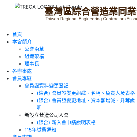
臺
灣
區
綜
合
營
造
業
同
業
Taiwan Regional Engineering Contractors Assoc
首頁
本會簡介
公會沿革
組織架構
理事長
各辦事處
會員專區
會員證資料變更登記
(綜合) 會員證變更組織、名稱、負責人及表格
(綜合) 會員證變更地址、資本額增減、升等說
明
新設立營造公司入會
(綜合) 新入會申請說明表格
115年繳費通知