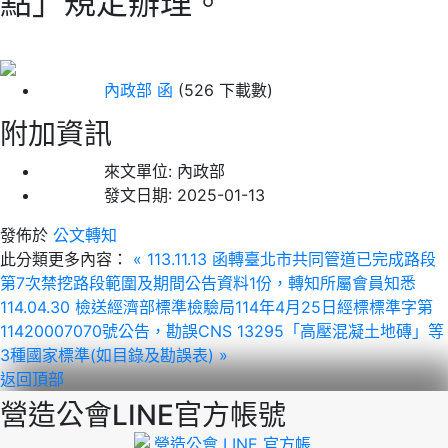
點」規定辦理。
內政部 函
(526 下載數)
附加資訊
來文單位:
內政部
發文日期:
2025-01-13
發佈於
公文轉知
此分類更多內容：
« 113.11.13 函轉臺北市共同管道已完成路段
第7次禁挖路段範圍及期間公告資料1份，轉知所屬會員知悉
114.04.30 檢送經濟部標準檢驗局114年4月25日經標標準字第
11420007070號公告，勘誤CNS 13295「高壓混凝土地磚」等
3種國家標準(如目錄及勘誤表) »
返回頂部
營造公會LINE官方帳號