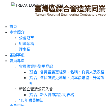
臺
灣
區
綜
合
營
造
業
同
業
Taiwan Regional Engineering Contractors Assoc
首頁
本會簡介
公會沿革
組織架構
理事長
各辦事處
會員專區
會員證資料變更登記
(綜合) 會員證變更組織、名稱、負責人及表格
(綜合) 會員證變更地址、資本額增減、升等說
明
新設立營造公司入會
(綜合) 新入會申請說明表格
115年繳費通知