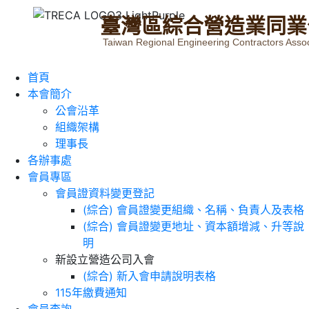
臺
灣
區
綜
合
營
造
業
同
業
Taiwan Regional Engineering Contractors Assoc
首頁
本會簡介
公會沿革
組織架構
理事長
各辦事處
會員專區
會員證資料變更登記
(綜合) 會員證變更組織、名稱、負責人及表格
(綜合) 會員證變更地址、資本額增減、升等說
明
新設立營造公司入會
(綜合) 新入會申請說明表格
115年繳費通知