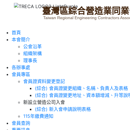
臺
灣
區
綜
合
營
造
業
同
業
Taiwan Regional Engineering Contractors Assoc
首頁
本會簡介
公會沿革
組織架構
理事長
各辦事處
會員專區
會員證資料變更登記
(綜合) 會員證變更組織、名稱、負責人及表格
(綜合) 會員證變更地址、資本額增減、升等說
新設立營造公司入會
(綜合) 新入會申請說明表格
115年繳費通知
會員查詢