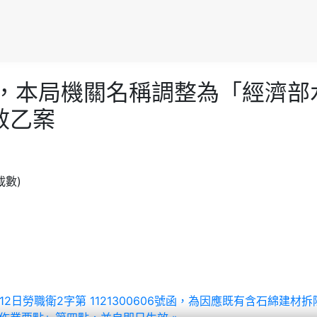
組織改造，本局機關名稱調整為「經
效乙案
載數)
12年9月12日勞職衛2字第 1121300606號函，為因應既有含