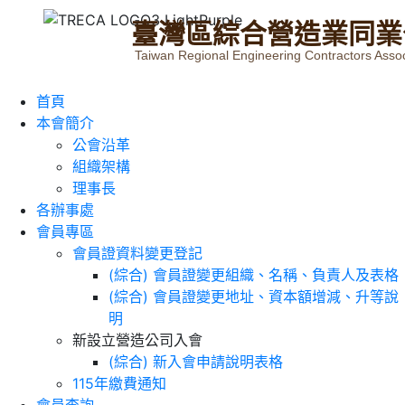
臺
灣
區
綜
合
營
造
業
同
業
Taiwan Regional Engineering Contractors Assoc
首頁
本會簡介
公會沿革
組織架構
理事長
各辦事處
會員專區
會員證資料變更登記
(綜合) 會員證變更組織、名稱、負責人及表格
(綜合) 會員證變更地址、資本額增減、升等說
明
新設立營造公司入會
(綜合) 新入會申請說明表格
115年繳費通知