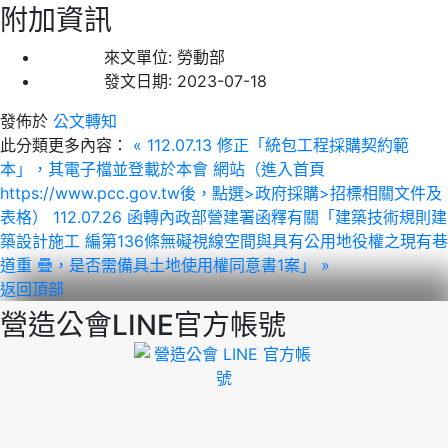
附加資訊
來文單位:
勞動部
發文日期:
2023-07-18
發佈於
公文轉知
此分類更多內容：
« 112.07.13 修正「統包工程採購契約範
本」，其電子檔並登載於本會 網站（進入首頁
https://www.pcc.gov.tw後，點選>政府採購>招標相關文件及
表格）
112.07.26 函轉內政部營建署函釋有關「建築技術規則建
築設計施工 編第136條無礙視線空間與具有公用地役權之現有巷
道重 疊，是否需備具土地使用權同意書1案」 »
返回頂部
營造公會LINE官方帳號