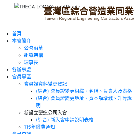
臺
灣
區
綜
合
營
造
業
同
業
Taiwan Regional Engineering Contractors Assoc
首頁
本會簡介
公會沿革
組織架構
理事長
各辦事處
會員專區
會員證資料變更登記
(綜合) 會員證變更組織、名稱、負責人及表格
(綜合) 會員證變更地址、資本額增減、升等說
明
新設立營造公司入會
(綜合) 新入會申請說明表格
115年繳費通知