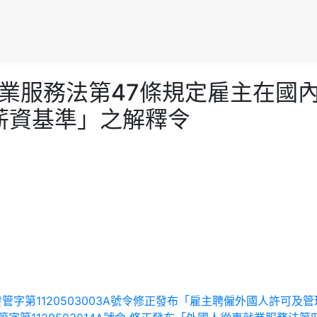
送「就業服務法第47條規定雇主在
件薪資基準」之解釋令
13日勞動發管字第1120503003A號令修正發布「雇主聘僱外國人