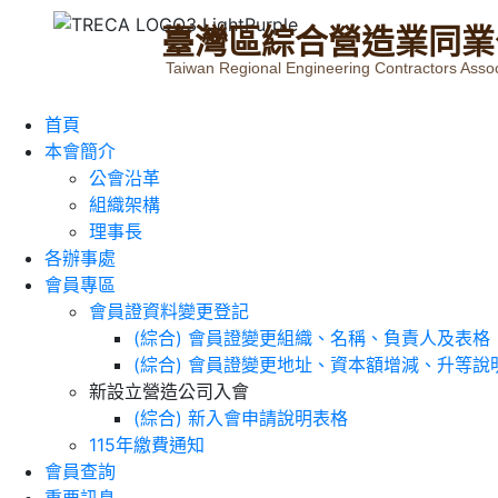
臺
灣
區
綜
合
營
造
業
同
業
Taiwan Regional Engineering Contractors Assoc
首頁
本會簡介
公會沿革
組織架構
理事長
各辦事處
會員專區
會員證資料變更登記
(綜合) 會員證變更組織、名稱、負責人及表格
(綜合) 會員證變更地址、資本額增減、升等說
新設立營造公司入會
(綜合) 新入會申請說明表格
115年繳費通知
會員查詢