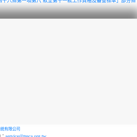
服務法第四十六條第一項第八 款至第十一款工作資格及審查標準」部分條
系統有限公司
l：
service@treca.org.tw