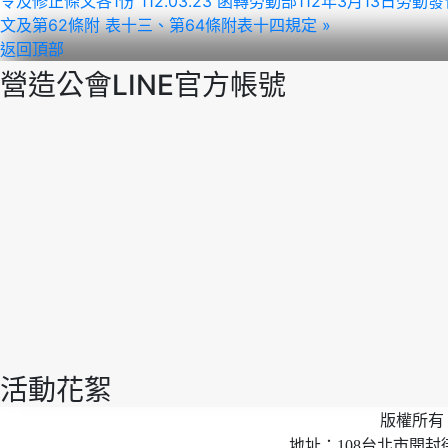
令及修正條文各1份
112.03.23 函轉勞動部112年3月1
文及第62條附 表十三、第64條附表十四規定 »
返回頂部
營造公會LINE官方帳號
活動花絮
版權所有 
地址：108台北市開封街2段40號