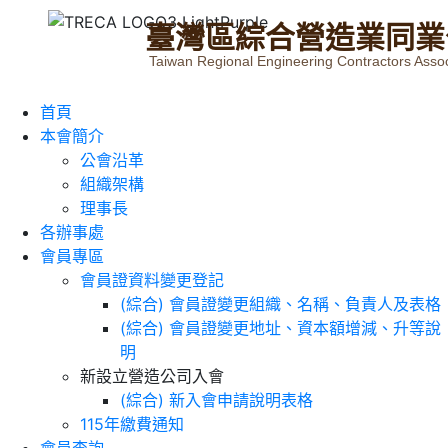
臺
灣
區
綜
合
營
造
業
同
業
Taiwan Regional Engineering Contractors Assoc
首頁
本會簡介
公會沿革
組織架構
理事長
各辦事處
會員專區
會員證資料變更登記
(綜合) 會員證變更組織、名稱、負責人及表格
(綜合) 會員證變更地址、資本額增減、升等說
明
新設立營造公司入會
(綜合) 新入會申請說明表格
115年繳費通知