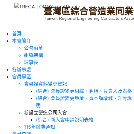
臺
灣
區
綜
合
營
造
業
同
業
Taiwan Regional Engineering Contractors Assoc
首頁
本會簡介
公會沿革
組織架構
理事長
各辦事處
會員專區
會員證資料變更登記
(綜合) 會員證變更組織、名稱、負責人及表格
(綜合) 會員證變更地址、資本額增減、升等說
明
新設立營造公司入會
(綜合) 新入會申請說明表格
115年繳費通知