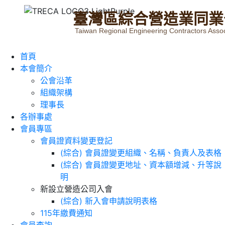
臺
灣
區
綜
合
營
造
業
同
業
Taiwan Regional Engineering Contractors Assoc
首頁
本會簡介
公會沿革
組織架構
理事長
各辦事處
會員專區
會員證資料變更登記
(綜合) 會員證變更組織、名稱、負責人及表格
(綜合) 會員證變更地址、資本額增減、升等說
明
新設立營造公司入會
(綜合) 新入會申請說明表格
115年繳費通知