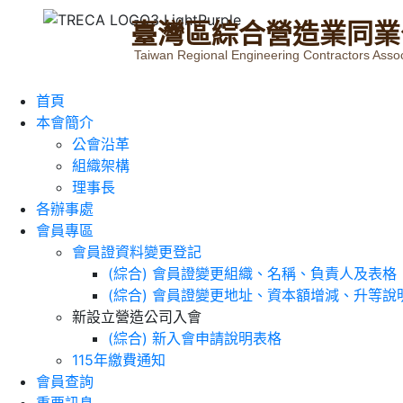
臺
灣
區
綜
合
營
造
業
同
業
Taiwan Regional Engineering Contractors Assoc
首頁
本會簡介
公會沿革
組織架構
理事長
各辦事處
會員專區
會員證資料變更登記
(綜合) 會員證變更組織、名稱、負責人及表格
(綜合) 會員證變更地址、資本額增減、升等說
新設立營造公司入會
(綜合) 新入會申請說明表格
115年繳費通知
會員查詢