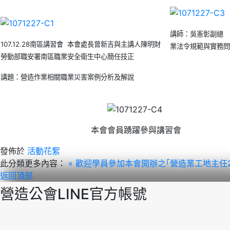
講師：吳憲彰副總 
107.12.28南區講習會 本會處長曾新吉與主講人陳明財
業法令規範與實務問
勞動部職安署南區職業安全衛生中心簡任技正
講題：營造作業相關職業災害案例分析及解說
本會會員踴躍參與講習會
發佈於
活動花絮
此分類更多內容：
« 歡迎學員參加本會開辦之｢營造業工地主任
返回頂部
營造公會LINE官方帳號