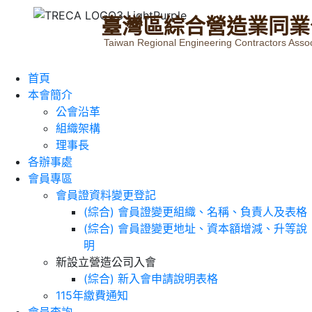
臺
灣
區
綜
合
營
造
業
同
業
Taiwan Regional Engineering Contractors Assoc
首頁
本會簡介
公會沿革
組織架構
理事長
各辦事處
會員專區
會員證資料變更登記
(綜合) 會員證變更組織、名稱、負責人及表格
(綜合) 會員證變更地址、資本額增減、升等說
明
新設立營造公司入會
(綜合) 新入會申請說明表格
115年繳費通知