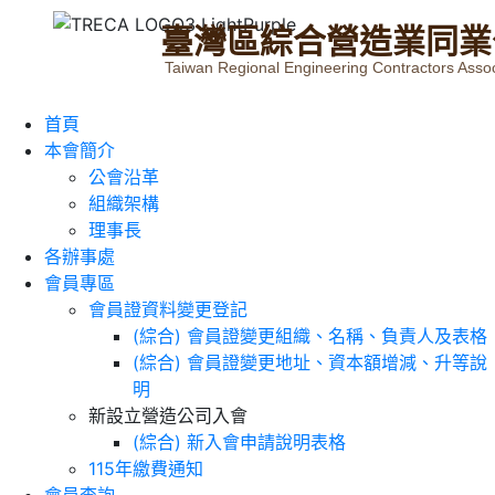
臺
灣
區
綜
合
營
造
業
同
業
Taiwan Regional Engineering Contractors Assoc
首頁
本會簡介
公會沿革
組織架構
理事長
各辦事處
會員專區
會員證資料變更登記
(綜合) 會員證變更組織、名稱、負責人及表格
(綜合) 會員證變更地址、資本額增減、升等說
明
新設立營造公司入會
(綜合) 新入會申請說明表格
115年繳費通知