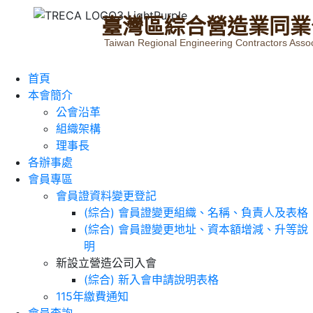
臺
灣
區
綜
合
營
造
業
同
業
Taiwan Regional Engineering Contractors Assoc
首頁
本會簡介
公會沿革
組織架構
理事長
各辦事處
會員專區
會員證資料變更登記
(綜合) 會員證變更組織、名稱、負責人及表格
(綜合) 會員證變更地址、資本額增減、升等說
明
新設立營造公司入會
(綜合) 新入會申請說明表格
115年繳費通知