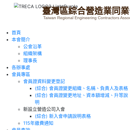
臺
灣
區
綜
合
營
造
業
同
業
Taiwan Regional Engineering Contractors Assoc
首頁
本會簡介
公會沿革
組織架構
理事長
各辦事處
會員專區
會員證資料變更登記
(綜合) 會員證變更組織、名稱、負責人及表格
(綜合) 會員證變更地址、資本額增減、升等說
明
新設立營造公司入會
(綜合) 新入會申請說明表格
115年繳費通知