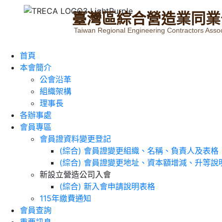
臺
灣
區
綜
合
營
造
業
同
業
Taiwan Regional Engineering Contractors Assoc
首頁
本會簡介
公會沿革
組織架構
理事長
各辦事處
會員專區
會員證資料變更登記
(綜合) 會員證變更組織、名稱、負責人及表格
(綜合) 會員證變更地址、資本額增減、升等說
新設立營造公司入會
(綜合) 新入會申請說明表格
115年繳費通知
會員查詢