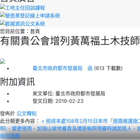
您目前位置：
首頁
有關貴公會增列黃萬福土木技師
臺北市政府都市發展局 函
(613 下載數)
附加資訊
來文單位:
臺北市政府都市發展局
發文日期:
2019-02-23
發佈於
公文轉知
此分類更多內容：
« 檢送本處108年2月15日本市「道路維
照)、變更使用、加強山坡地審查及建造執照預審時請起造人、設
返回頂部