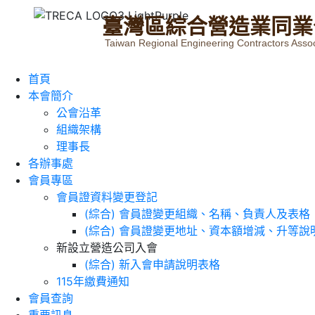
臺
灣
區
綜
合
營
造
業
同
業
Taiwan Regional Engineering Contractors Assoc
首頁
本會簡介
公會沿革
組織架構
理事長
各辦事處
會員專區
會員證資料變更登記
(綜合) 會員證變更組織、名稱、負責人及表格
(綜合) 會員證變更地址、資本額增減、升等說
新設立營造公司入會
(綜合) 新入會申請說明表格
115年繳費通知
會員查詢