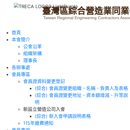
臺
灣
區
綜
合
營
造
業
同
業
Taiwan Regional Engineering Contractors Assoc
首頁
本會簡介
公會沿革
組織架構
理事長
各辦事處
會員專區
會員證資料變更登記
(綜合) 會員證變更組織、名稱、負責人及表格
(綜合) 會員證變更地址、資本額增減、升等說
明
新設立營造公司入會
(綜合) 新入會申請說明表格
115年繳費通知