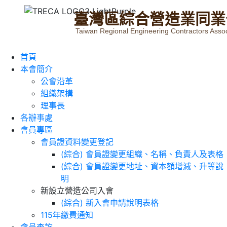
臺
灣
區
綜
合
營
造
業
同
業
Taiwan Regional Engineering Contractors Assoc
首頁
本會簡介
公會沿革
組織架構
理事長
各辦事處
會員專區
會員證資料變更登記
(綜合) 會員證變更組織、名稱、負責人及表格
(綜合) 會員證變更地址、資本額增減、升等說
明
新設立營造公司入會
(綜合) 新入會申請說明表格
115年繳費通知