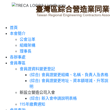
臺
灣
區
綜
合
營
造
業
同
業
Taiwan Regional Engineering Contractors Assoc
首頁
本會簡介
公會沿革
組織架構
理事長
各辦事處
會員專區
會員證資料變更登記
(綜合) 會員證變更組織、名稱、負責人及表格
(綜合) 會員證變更地址、資本額增減、升等說
明
新設立營造公司入會
(綜合) 新入會申請說明表格
115年繳費通知