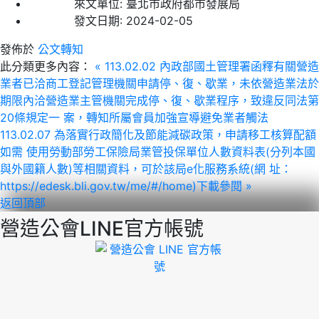
來文單位:
臺北市政府都市發展局
發文日期:
2024-02-05
發佈於
公文轉知
此分類更多內容：
« 113.02.02 內政部國土管理署函釋有關營造
業者已洽商工登記管理機關申請停、復、歇業，未依營造業法於
期限內洽營造業主管機關完成停、復、歇業程序，致違反同法第
20條規定一 案，轉知所屬會員加強宣導避免業者觸法
113.02.07 為落實行政簡化及節能減碳政策，申請移工核算配額
如需 使用勞動部勞工保險局業管投保單位人數資料表(分列本國
與外國籍人數)等相關資料，可於該局e化服務系統(網 址：
https://edesk.bli.gov.tw/me/#/home)下載參閱 »
返回頂部
營造公會LINE官方帳號