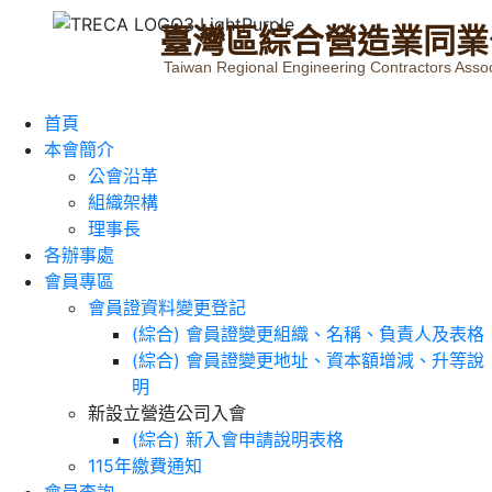
臺
灣
區
綜
合
營
造
業
同
業
Taiwan Regional Engineering Contractors Assoc
首頁
本會簡介
公會沿革
組織架構
理事長
各辦事處
會員專區
會員證資料變更登記
(綜合) 會員證變更組織、名稱、負責人及表格
(綜合) 會員證變更地址、資本額增減、升等說
明
新設立營造公司入會
(綜合) 新入會申請說明表格
115年繳費通知