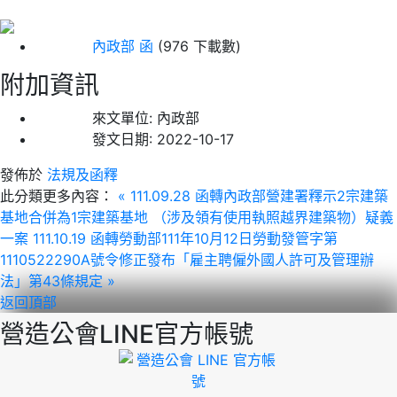
內政部 函
(976 下載數)
附加資訊
來文單位:
內政部
發文日期:
2022-10-17
發佈於
法規及函釋
此分類更多內容：
« 111.09.28 函轉內政部營建署釋示2宗建築
基地合併為1宗建築基地 （涉及領有使用執照越界建築物）疑義
一案
111.10.19 函轉勞動部111年10月12日勞動發管字第
1110522290A號令修正發布「雇主聘僱外國人許可及管理辦
法」第43條規定 »
返回頂部
營造公會LINE官方帳號