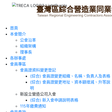
臺
灣
區
綜
合
營
造
業
同
業
Taiwan Regional Engineering Contractors Assoc
首頁
本會簡介
公會沿革
組織架構
理事長
各辦事處
會員專區
會員證資料變更登記
(綜合) 會員證變更組織、名稱、負責人及表格
(綜合) 會員證變更地址、資本額增減、升等說
明
新設立營造公司入會
(綜合) 新入會申請說明表格
115年繳費通知