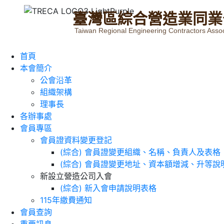
臺
灣
區
綜
合
營
造
業
同
業
Taiwan Regional Engineering Contractors Assoc
首頁
本會簡介
公會沿革
組織架構
理事長
各辦事處
會員專區
會員證資料變更登記
(綜合) 會員證變更組織、名稱、負責人及表格
(綜合) 會員證變更地址、資本額增減、升等說
新設立營造公司入會
(綜合) 新入會申請說明表格
115年繳費通知
會員查詢