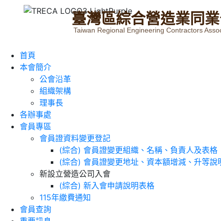
臺
灣
區
綜
合
營
造
業
同
業
Taiwan Regional Engineering Contractors Assoc
首頁
本會簡介
公會沿革
組織架構
理事長
各辦事處
會員專區
會員證資料變更登記
(綜合) 會員證變更組織、名稱、負責人及表格
(綜合) 會員證變更地址、資本額增減、升等說
新設立營造公司入會
(綜合) 新入會申請說明表格
115年繳費通知
會員查詢