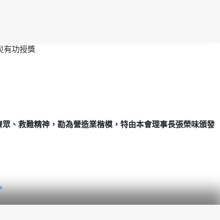
災有功授獎
濟眾、救難精神，勘為營造業楷模，特由本會理事長張榮味頒發
»