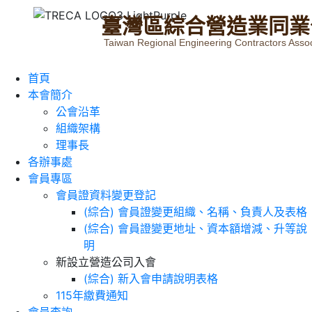
臺
灣
區
綜
合
營
造
業
同
業
Taiwan Regional Engineering Contractors Assoc
首頁
本會簡介
公會沿革
組織架構
理事長
各辦事處
會員專區
會員證資料變更登記
(綜合) 會員證變更組織、名稱、負責人及表格
(綜合) 會員證變更地址、資本額增減、升等說
明
新設立營造公司入會
(綜合) 新入會申請說明表格
115年繳費通知