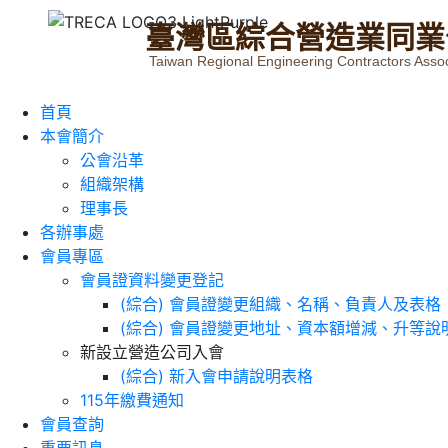
臺
灣
區
綜
合
營
造
業
同
業
Taiwan Regional Engineering Contractors Assoc
首頁
本會簡介
公會沿革
組織架構
理事長
各辦事處
會員專區
會員證資料變更登記
(綜合) 會員證變更組織、名稱、負責人及表格
(綜合) 會員證變更地址、資本額增減、升等說
新設立營造公司入會
(綜合) 新入會申請說明表格
115年繳費通知
會員查詢