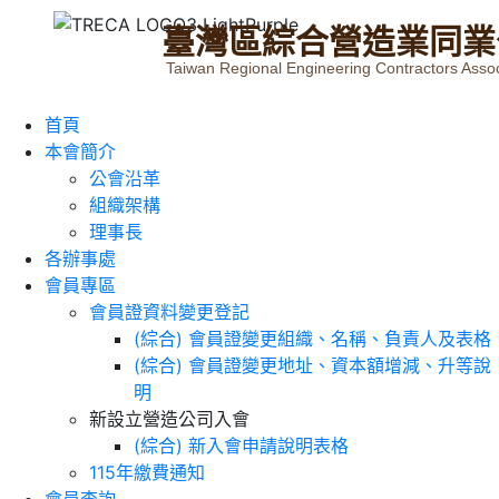
臺
灣
區
綜
合
營
造
業
同
業
Taiwan Regional Engineering Contractors Assoc
首頁
本會簡介
公會沿革
組織架構
理事長
各辦事處
會員專區
會員證資料變更登記
(綜合) 會員證變更組織、名稱、負責人及表格
(綜合) 會員證變更地址、資本額增減、升等說
明
新設立營造公司入會
(綜合) 新入會申請說明表格
115年繳費通知