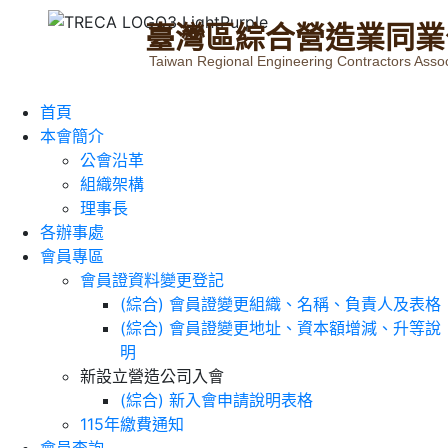
臺
灣
區
綜
合
營
造
業
同
業
Taiwan Regional Engineering Contractors Assoc
首頁
本會簡介
公會沿革
組織架構
理事長
各辦事處
會員專區
會員證資料變更登記
(綜合) 會員證變更組織、名稱、負責人及表格
(綜合) 會員證變更地址、資本額增減、升等說
明
新設立營造公司入會
(綜合) 新入會申請說明表格
115年繳費通知