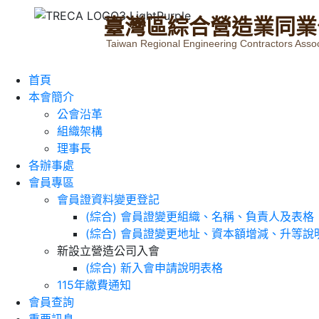
臺
灣
區
綜
合
營
造
業
同
業
Taiwan Regional Engineering Contractors Assoc
首頁
本會簡介
公會沿革
組織架構
理事長
各辦事處
會員專區
會員證資料變更登記
(綜合) 會員證變更組織、名稱、負責人及表格
(綜合) 會員證變更地址、資本額增減、升等說
新設立營造公司入會
(綜合) 新入會申請說明表格
115年繳費通知
會員查詢