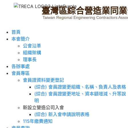
臺
灣
區
綜
合
營
造
業
同
業
Taiwan Regional Engineering Contractors Assoc
首頁
本會簡介
公會沿革
組織架構
理事長
各辦事處
會員專區
會員證資料變更登記
(綜合) 會員證變更組織、名稱、負責人及表格
(綜合) 會員證變更地址、資本額增減、升等說
明
新設立營造公司入會
(綜合) 新入會申請說明表格
115年繳費通知