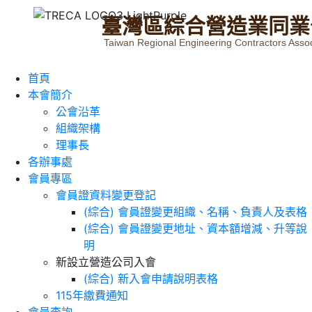
臺
灣
區
綜
合
營
造
業
同
業
Taiwan Regional Engineering Contractors Assoc
首頁
本會簡介
公會沿革
組織架構
理事長
各辦事處
會員專區
會員證資料變更登記
(綜合) 會員證變更組織、名稱、負責人及表格
(綜合) 會員證變更地址、資本額增減、升等說
明
新設立營造公司入會
(綜合) 新入會申請說明表格
115年繳費通知