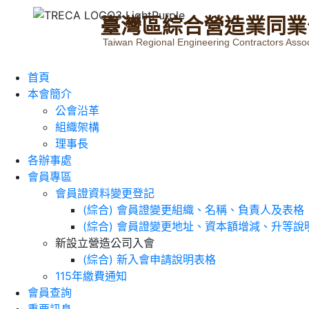
臺
灣
區
綜
合
營
造
業
同
業
Taiwan Regional Engineering Contractors Assoc
首頁
本會簡介
公會沿革
組織架構
理事長
各辦事處
會員專區
會員證資料變更登記
(綜合) 會員證變更組織、名稱、負責人及表格
(綜合) 會員證變更地址、資本額增減、升等說
新設立營造公司入會
(綜合) 新入會申請說明表格
115年繳費通知
會員查詢