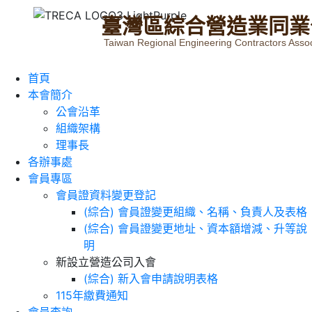
臺
灣
區
綜
合
營
造
業
同
業
Taiwan Regional Engineering Contractors Assoc
首頁
本會簡介
公會沿革
組織架構
理事長
各辦事處
會員專區
會員證資料變更登記
(綜合) 會員證變更組織、名稱、負責人及表格
(綜合) 會員證變更地址、資本額增減、升等說
明
新設立營造公司入會
(綜合) 新入會申請說明表格
115年繳費通知