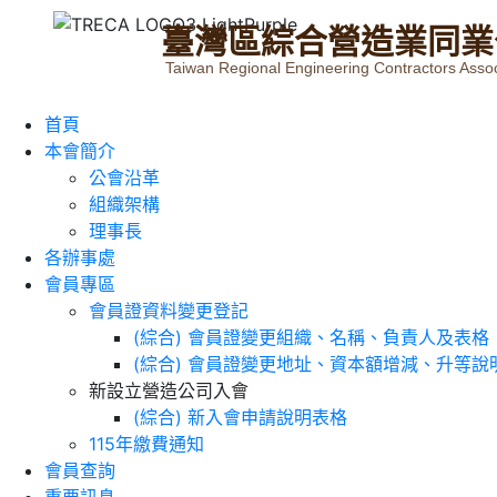
臺
灣
區
綜
合
營
造
業
同
業
Taiwan Regional Engineering Contractors Assoc
首頁
本會簡介
公會沿革
組織架構
理事長
各辦事處
會員專區
會員證資料變更登記
(綜合) 會員證變更組織、名稱、負責人及表格
(綜合) 會員證變更地址、資本額增減、升等說
新設立營造公司入會
(綜合) 新入會申請說明表格
115年繳費通知
會員查詢