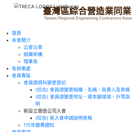
臺
灣
區
綜
合
營
造
業
同
業
Taiwan Regional Engineering Contractors Assoc
首頁
本會簡介
公會沿革
組織架構
理事長
各辦事處
會員專區
會員證資料變更登記
(綜合) 會員證變更組織、名稱、負責人及表格
(綜合) 會員證變更地址、資本額增減、升等說
明
新設立營造公司入會
(綜合) 新入會申請說明表格
115年繳費通知