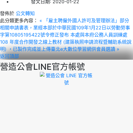
發文日期:
2020-01-22
發佈於
公文轉知
此分類更多內容：
« 「雇主聘僱外國人許可及管理辦法」部分
相關申請書表，業經本部於中華民國109年1月22日以勞動勞事
字第10805195422號令修正發布
本處與本府公務人員訓練處
108 年度合作開發之線上教材 (建築執照申請流程暨輔助系統說
明) ，已製作完成並上傳臺北e大數位學習網供會員選讀 »
返回頂部
營造公會LINE官方帳號