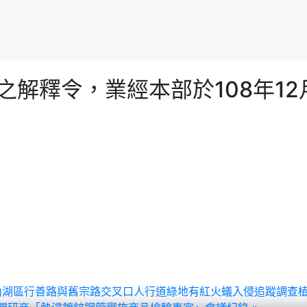
之解釋令，業經本部於108年12
管內湖區行善路與舊宗路交叉口人行道綠地有紅火蟻入侵追蹤調查