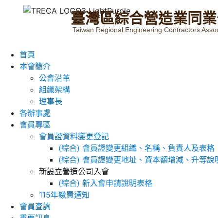
臺
灣
區
綜
合
營
造
業
同
業
Taiwan Regional Engineering Contractors Assoc
首頁
本會簡介
公會沿革
組織架構
理事長
各辦事處
會員專區
會員證資料變更登記
(綜合) 會員證變更組織、名稱、負責人及表格
(綜合) 會員證變更地址、資本額增減、升等說
新設立營造公司入會
(綜合) 新入會申請說明表格
115年繳費通知
會員查詢